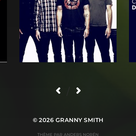
/
© 2026
GRANNY SMITH
THÈME PAR
ANDERS NORÉN