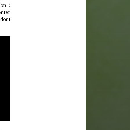
ion :
enter
 dont