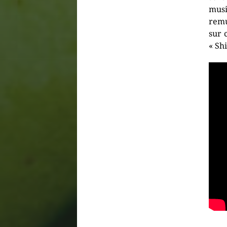
musi
remu
sur 
« Sh