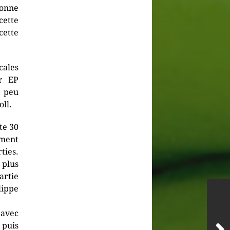
bonne
cette
cette
cales
r EP
n peu
ll.
te 30
ement
ties.
 plus
artie
lippe
 avec
 puis