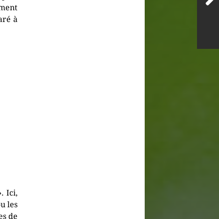
oment
aré à
 Ici,
u les
es de