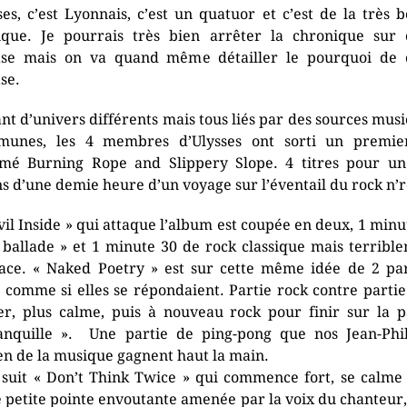
ses, c’est Lyonnais, c’est un quatuor et c’est de la très 
que. Je pourrais très bien arrêter la chronique sur 
se mais on va quand même détailler le pourquoi de 
se.
nt d’univers différents mais tous liés par des sources musi
munes, les 4 membres d’Ulysses ont sorti un premie
é Burning Rope and Slippery Slope. 4 titres pour u
s d’une demie heure d’un voyage sur l’éventail du rock n’ro
vil Inside » qui attaque l’album est coupée en deux, 1 minu
 ballade » et 1 minute 30 de rock classique mais terribl
cace. « Naked Poetry » est sur cette même idée de 2 par
 comme si elles se répondaient. Partie rock contre partie
er, plus calme, puis à nouveau rock pour finir sur la p
anquille ». Une partie de ping-pong que nos Jean-Phi
en de la musique gagnent haut la main.
 suit « Don’t Think Twice » qui commence fort, se calme
e petite pointe envoutante amenée par la voix du chanteur,