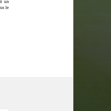
it un
us le