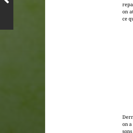
repa
on a
ce q
Dern
on a
sons