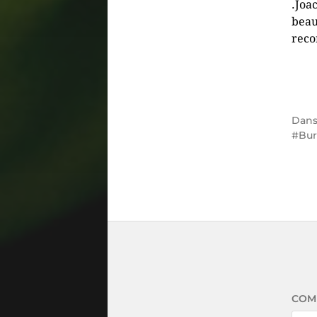
.Joa
beau
reco
Dan
Bur
COM