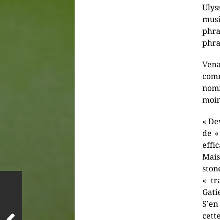
Ulys
musi
phra
phra
V
ena
com
nomm
moin
« De
de «
effi
Mais
ston
« tr
Gati
S’en
cett