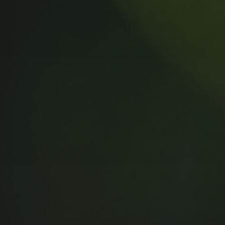
MUSIC MONDAY #175 : SUM
41 – PIECES