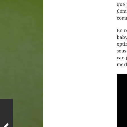
que 
Comm
comm
En r
baby
opti
sous
car 
merl