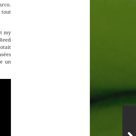
arco.
 tout
et my
 Reed
otait
nsées
me un