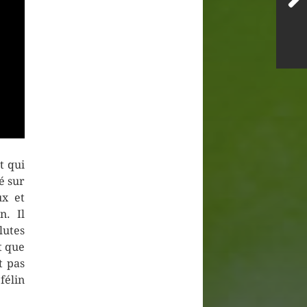
t qui
é sur
ux et
. Il
lutes
t que
t pas
félin