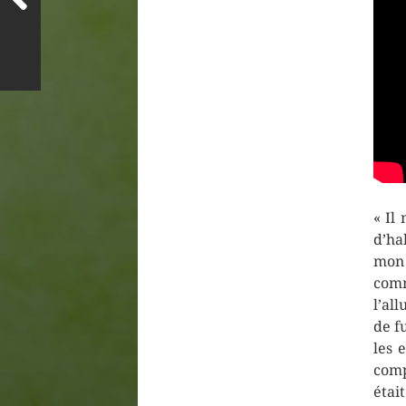
« Il
d’ha
mon 
com
l’al
de f
les 
comp
étai