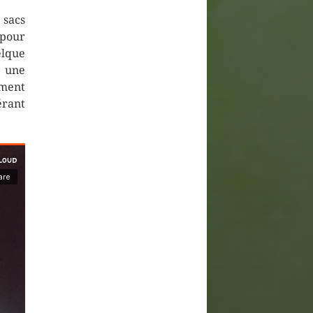
 sacs
 pour
elque
 une
ment
érant