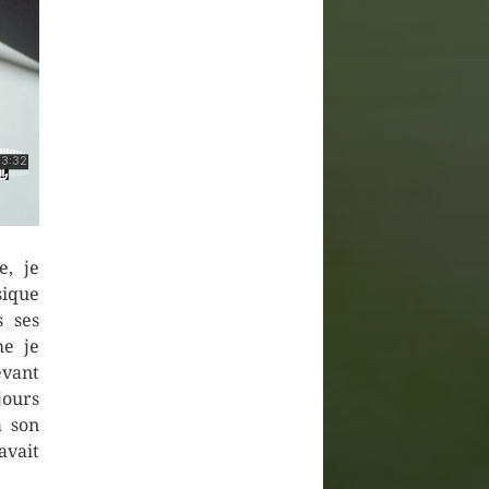
e, je
sique
s ses
me je
evant
jours
à son
avait