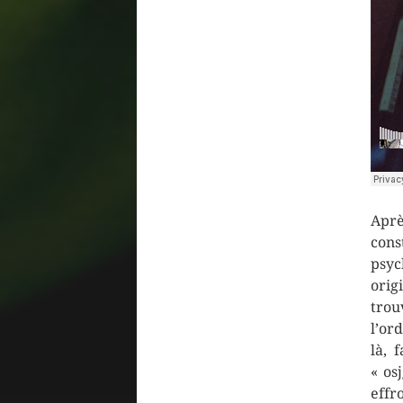
Aprè
cons
psyc
orig
trou
l’or
là, 
« os
effr