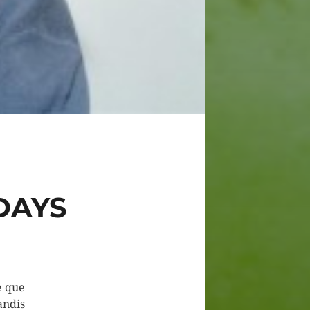
DAYS
ce que
andis