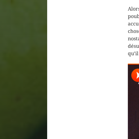
Alor
poub
accu
cho
nos
désu
qu’i