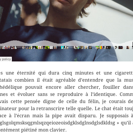
s une éternité qui dura cinq minutes et une cigarett
tatais combien il était agréable d’entendre que la mu
hédélique pouvait encore aller chercher, fouiller dan
ines et évoluer sans se reproduire à l’identique. Com
vais cette pensée digne de celle du félin, je courais d
dinateur pour la retranscrire telle quelle. Le chat était tou
face à l’écran mais la pipe avait disparu. Je supposais 
jglsgolqmsksqgmlsqzqeiozeoisdgklsdglnsdglsdkldsg » qu’il 
ontément piétiné mon clavier.