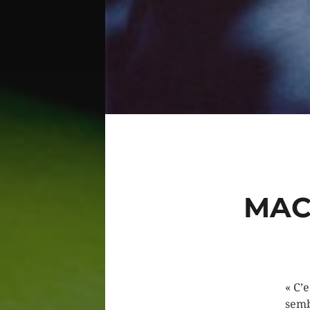
MAC
« C’e
semb