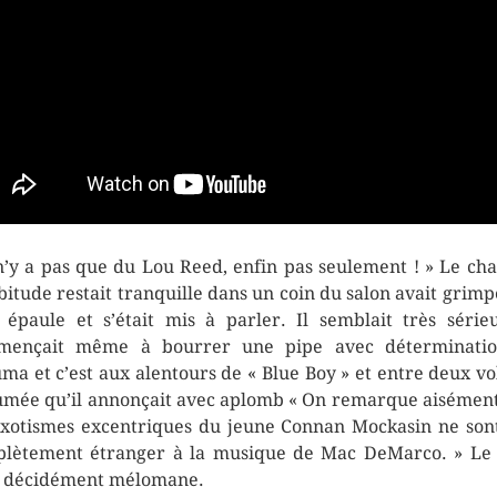
 n’y a pas que du Lou Reed, enfin pas seulement ! » Le cha
bitude restait tranquille dans un coin du salon avait grimp
épaule et s’était mis à parler. Il semblait très série
mençait même à bourrer une pipe avec détermination
luma et c’est aux alentours de « Blue Boy » et entre deux vo
umée qu’il annonçait avec aplomb « On remarque aisémen
exotismes excentriques du jeune Connan Mockasin ne son
lètement étranger à la musique de Mac DeMarco. » Le 
t décidément mélomane.