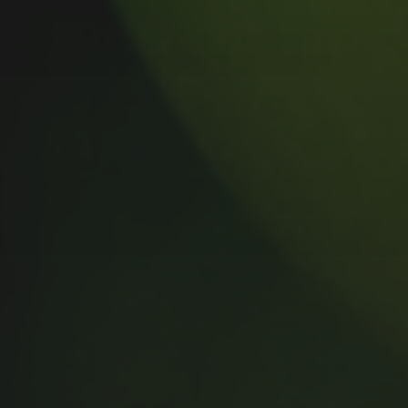
MUSIC MONDAY #175 : SUM
41 – PIECES