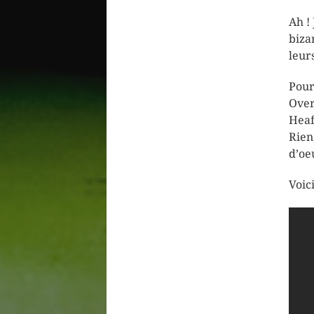
Ah !
biza
leur
Pour
Over
Heaf
Rien
d’oe
Voic