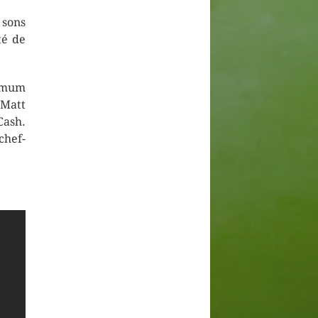
 sons
té de
ximum
 Matt
Cash.
chef-