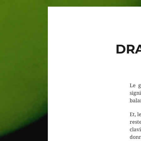
DR
Le g
sign
bala
Et, 
rest
clav
donn