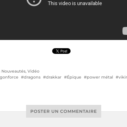
s
Nouveautés
,
Vidéo
gonforce
dragons
drakkar
Épique
power métal
viki
POSTER UN COMMENTAIRE