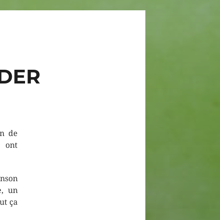
DER
in de
s ont
anson
e, un
ut ça