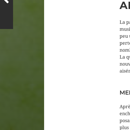
A
La p
musi
peu 
pert
nomb
La q
nouv
aisé
ME
Aprè
ench
posa
plus