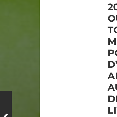
2
O
T
M
P
D
A
A
D
L