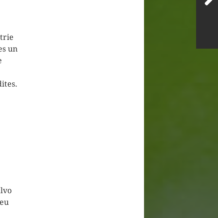
trie
es un
e
ites.
alvo
peu