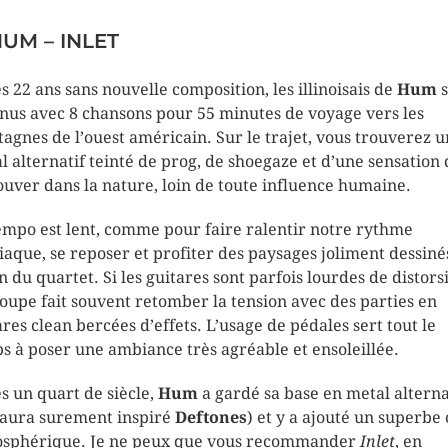
HUM – INLET
s 22 ans sans nouvelle composition, les illinoisais de
Hum
nus avec 8 chansons pour 55 minutes de voyage vers les
agnes de l’ouest américain. Sur le trajet, vous trouverez u
l alternatif teinté de prog, de shoegaze et d’une sensation 
ouver dans la nature, loin de toute influence humaine.
empo est lent, comme pour faire ralentir notre rythme
iaque, se reposer et profiter des paysages joliment dessiné
on du quartet. Si les guitares sont parfois lourdes de distors
roupe fait souvent retomber la tension avec des parties en
ares clean bercées d’effets. L’usage de pédales sert tout le
s à poser une ambiance très agréable et ensoleillée.
s un quart de siècle,
Hum
a gardé sa base en metal alterna
 aura surement inspiré
Deftones
) et y a ajouté un superbe 
sphérique. Je ne peux que vous recommander
Inlet
, en