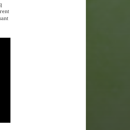
q
orent
sant