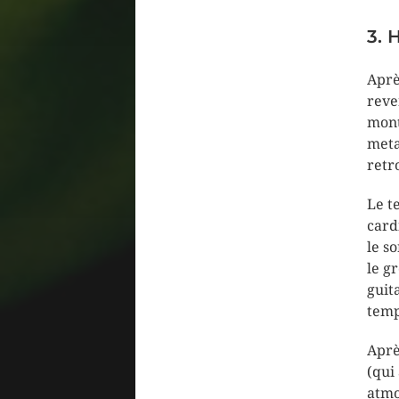
3. 
Aprè
reve
mont
meta
retr
Le t
card
le s
le g
guit
temp
Aprè
(qui
atmo