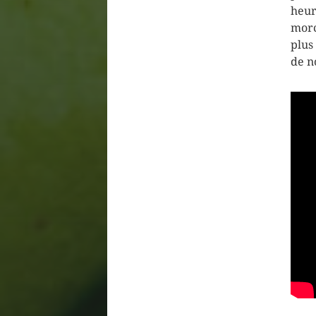
heur
morc
plus
de n