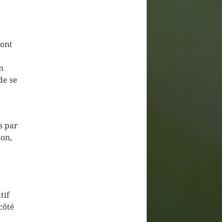
sont
n
de se
s par
ion,
tif
côté