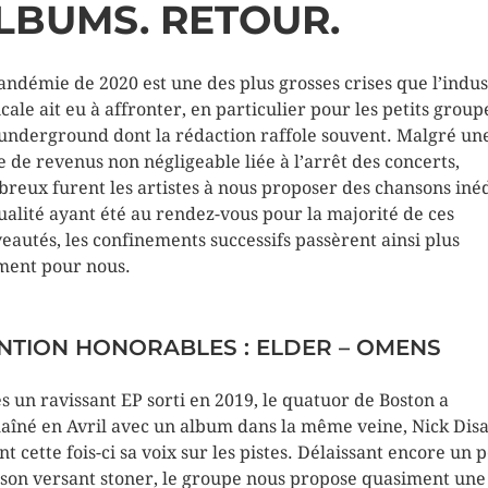
LBUMS. RETOUR.
andémie de 2020 est une des plus grosses crises que l’indus
cale ait eu à affronter, en particulier pour les petits group
underground dont la rédaction raffole souvent. Malgré un
e de revenus non négligeable liée à l’arrêt des concerts,
reux furent les artistes à nous proposer des chansons inéd
ualité ayant été au rendez-vous pour la majorité de ces
eautés, les confinements successifs passèrent ainsi plus
ment pour nous.
NTION HONORABLES : ELDER – OMENS
s un ravissant EP sorti en 2019, le quatuor de Boston a
aîné en Avril avec un album dans la même veine, Nick Dis
nt cette fois-ci sa voix sur les pistes. Délaissant encore un 
 son versant stoner, le groupe nous propose quasiment une