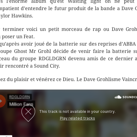
ès l’énorme album qu’est Wasting light on ne peut 
mpatient d’entendre le futur produit de la bande a Dave 
aylor Hawkins.
 terminer voici un petit morceau de rap ou Dave Groh
 poser un Feat.
qu’après avoir joué de la batterie sur des reprises d’ABBA
roupe Ghost Mr Grohl décide de venir faire la batterie s
eau du groupe RDGLDGRN devenu amis de ce dernier 
oir rencontré a Sound City.
ez du plaisir et vénérez ce Dieu. Le Dave Grohlisme Vaincr