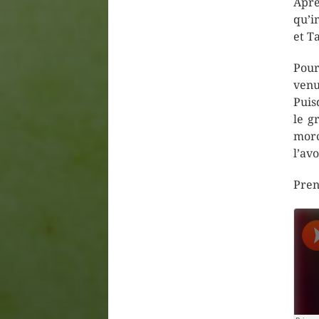
Apr
qu’i
et T
Pour
venu
Puis
le g
morc
l’av
Pren