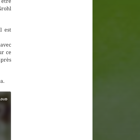
être
Grohl
l est
 avec
ur ce
après
a.