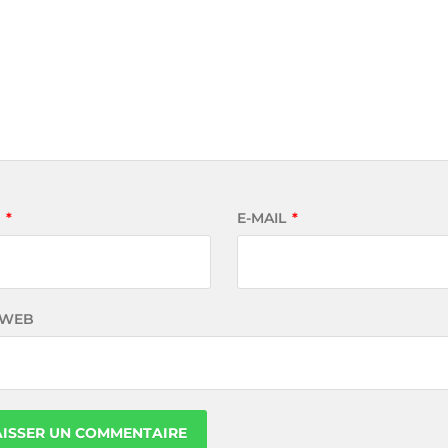
M
*
E-MAIL
*
 WEB