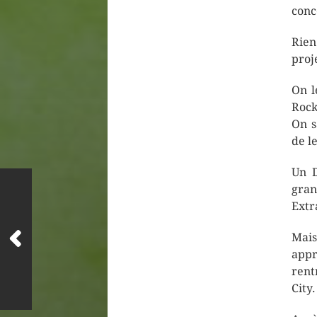
conc
Rien
proj
On l
Rock
On s
de l
Un D
gran
Extr
Mais
appr
rent
City.