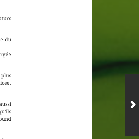
uturs
me du
argée
 plus
iose.
aussi
u’ils
Sound