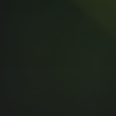
MUSIC MONDAY #175 : SUM
41 – PIECES