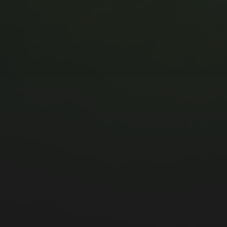
MUSIC MONDAY #175 : SUM
41 – PIECES