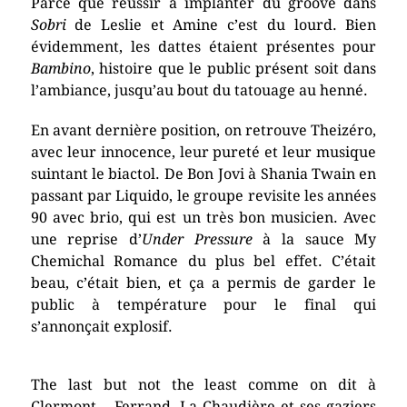
Parce que réussir à implanter du groove dans
Sobri
de Leslie et Amine c’est du lourd. Bien
évidemment, les dattes étaient présentes pour
Bambino
, histoire que le public présent soit dans
l’ambiance, jusqu’au bout du tatouage au henné.
En avant dernière position, on retrouve Theizéro,
avec leur innocence, leur pureté et leur musique
suintant le biactol. De Bon Jovi à Shania Twain en
passant par Liquido, le groupe revisite les années
90 avec brio, qui est un très bon musicien. Avec
une reprise d’
Under Pressure
à la sauce My
Chemichal Romance du plus bel effet. C’était
beau, c’était bien, et ça a permis de garder le
public à température pour le final qui
s’annonçait explosif.
The last but not the least comme on dit à
Clermont – Ferrand, La Chaudière et ses gaziers