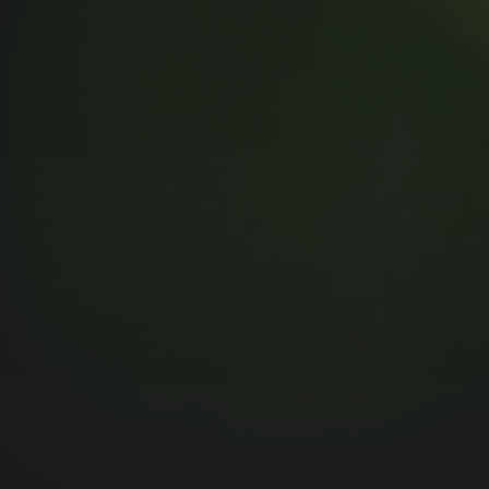
MUSIC MONDAY #175 : SUM
41 – PIECES