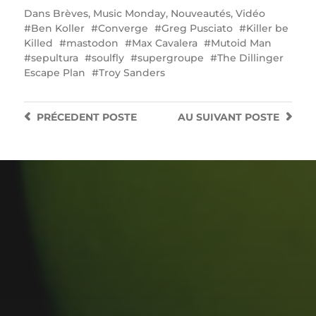
Dans
Brèves
,
Music Monday
,
Nouveautés
,
Vidéo
Ben Koller
Converge
Greg Pusciato
Killer be
Killed
mastodon
Max Cavalera
Mutoid Man
sepultura
soulfly
supergroupe
The Dillinger
Escape Plan
Troy Sanders
PRÉCEDENT
POSTE
AU SUIVANT
POSTE