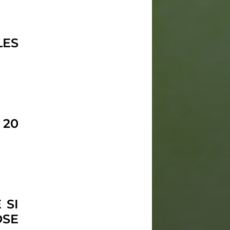
LES
 20
 SI
OSE