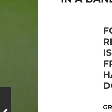
F
R
I
F
H
D
GR