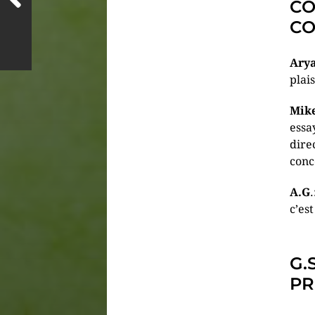
CO
CO
Ary
plais
Mik
essa
dire
conce
A.G
c’es
G.
PR