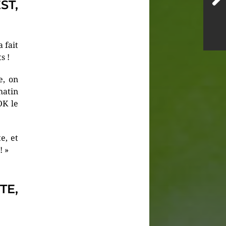
ST,
 fait
s !
e, on
matin
OK le
e, et
! »
TE,