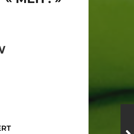
W
ERT