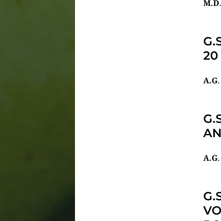
M.D
G.
20
A.G
G.
AN
A.G
G.
VO