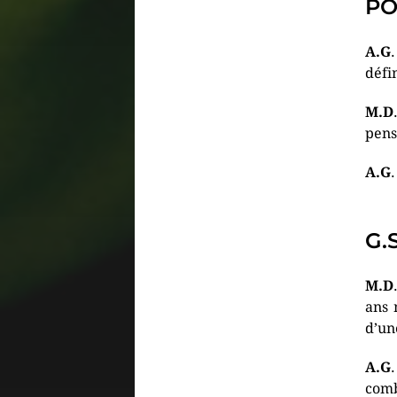
PO
A.G
défi
M.D
pens
A.G
G.S
M.D
ans 
d’un
A.G
com