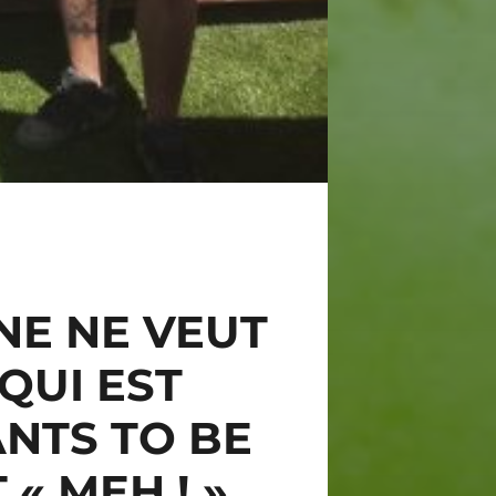
NNE NE VEUT
QUI EST
NTS TO BE
« MEH ! »