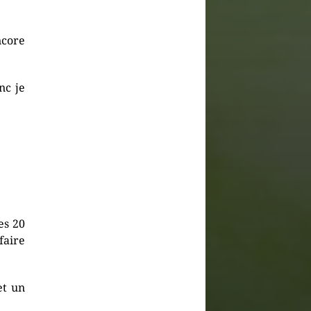
ncore
nc je
les 20
faire
et un