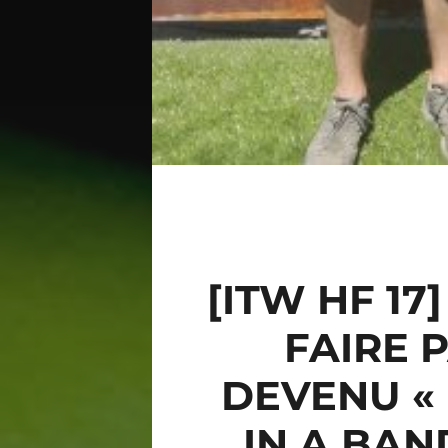
[ITW HF 17
FAIRE 
DEVENU «
IN A BAN