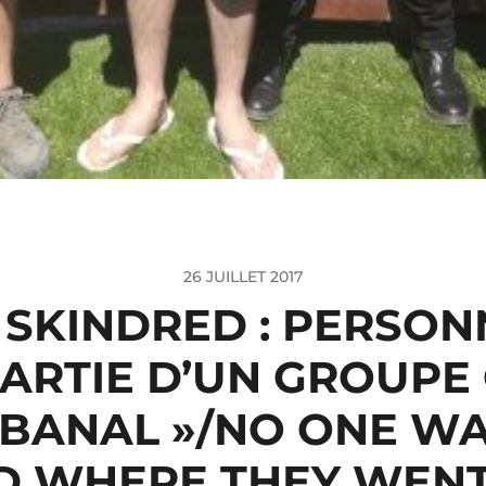
26 JUILLET 2017
] SKINDRED : PERSO
PARTIE D’UN GROUPE 
 BANAL »/NO ONE WA
D WHERE THEY WENT 