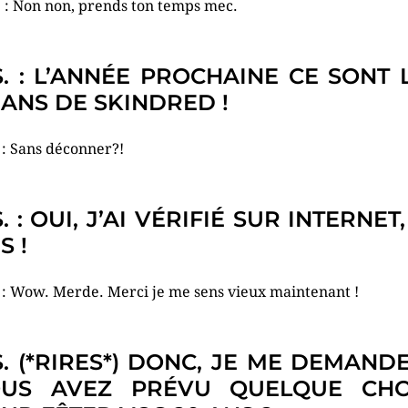
. : Non non, prends ton temps mec.
S. : L’ANNÉE PROCHAINE CE SONT 
 ANS DE SKINDRED !
. : Sans déconner?!
S. : OUI, J’AI VÉRIFIÉ SUR INTERNET,
S !
. : Wow. Merde. Merci je me sens vieux maintenant !
S. (*RIRES*) DONC, JE ME DEMANDE
US AVEZ PRÉVU QUELQUE CH