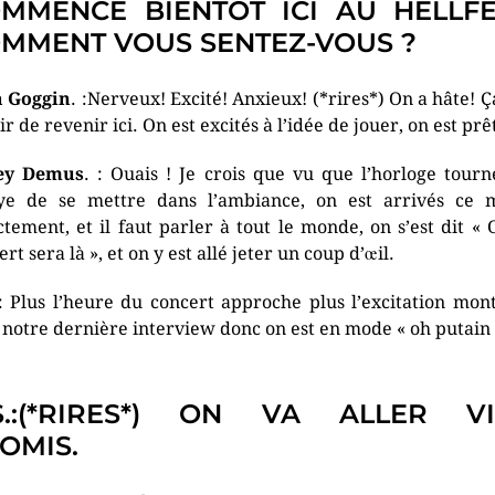
MMENCE BIENTÔT ICI AU HELLFE
MMENT VOUS SENTEZ-VOUS ?
a Goggin
. :Nerveux! Excité! Anxieux! (*rires*) On a hâte! Ça
ir de revenir ici. On est excités à l’idée de jouer, on est prêt
ey Demus
. : Ouais ! Je crois que vu que l’horloge tourn
ye de se mettre dans l’ambiance, on est arrivés ce 
ctement, et il faut parler à tout le monde, on s’est dit « 
rt sera là », et on y est allé jeter un coup d’œil.
.: Plus l’heure du concert approche plus l’excitation mont
t notre dernière interview donc on est en mode « oh putain 
S.:(*RIRES*) ON VA ALLER VI
OMIS.