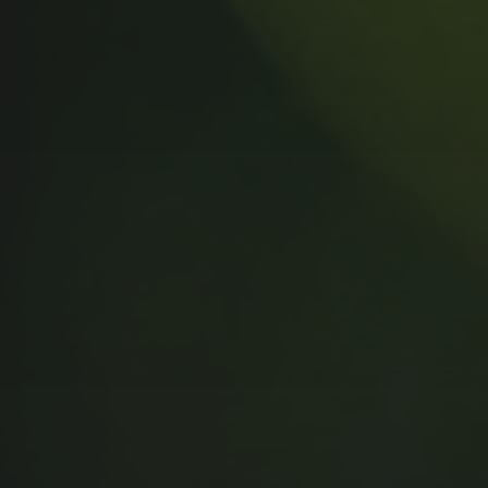
MUSIC MONDAY #175 : SUM
41 – PIECES