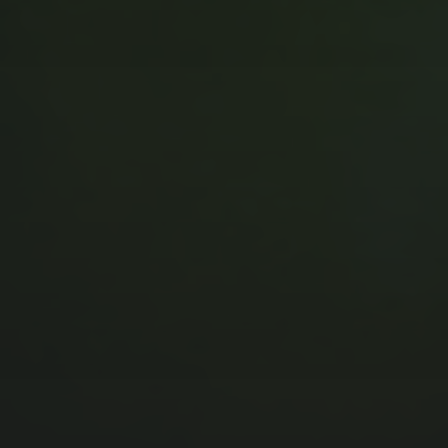
MUSIC MONDAY #175 : SUM
41 – PIECES