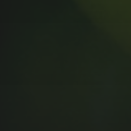
MUSIC MONDAY #175 : SUM
41 – PIECES