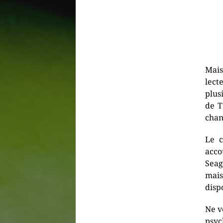
Mais
lect
plus
de T
chan
Le c
acco
Seag
mai
disp
Ne v
psyc