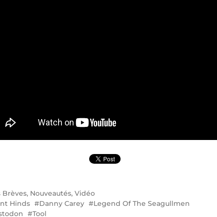
s
Brèves
,
Nouveautés
,
Vidéo
nt Hinds
Danny Carey
Legend Of The Seagullmen
stodon
Tool