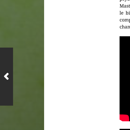
Mast
le b
com
chan