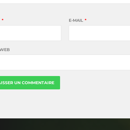
M
*
E-MAIL
*
 WEB