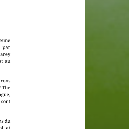
jeune
é par
Carey
et au
urons
F The
ngue,
sont
ns du
ol et