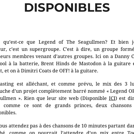
DISPONIBLES
 qu’est-ce que Legend of The Seagullmen? Et bien 
eur, c’est un supergroupe. C’est à dire, un groupe form
ieurs membres venant d’autres groupes. Ici on a Danny 
ool à la batterie, Brent Hinds de Mastodon à la guitare 
t, et on à Dimitri Coats de OFF! à la guitare.
asting est alléchant, et comme prévu, le mix des 3 l
uche d’un projet complètement barré nommé « Legend O
ullmen ». Rien que leur site web (Disponible
ICI
) est di
s comme ce sont de grands princes, deux chansons 
onibles.
ous attendez pas à des chansons de 10 minutes partant da
hé, comme on pourrait l’attendre d’un mix entre To