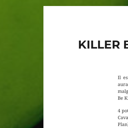
KILLER 
Il e
aura
malg
Be Ki
4 po
Cava
Plan