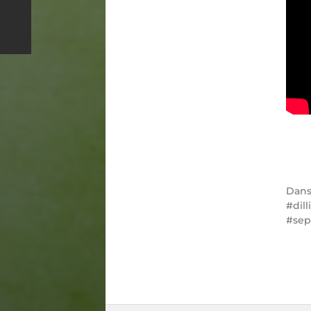
Dan
dil
sep