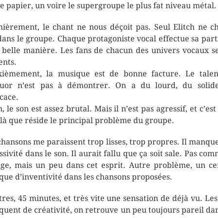
le papier, un voire le supergroupe le plus fat niveau métal.
ièrement, le chant ne nous déçoit pas. Seul Elitch ne c
dans le groupe. Chaque protagoniste vocal effectue sa part
 belle manière. Les fans de chacun des univers vocaux s
ents.
ièmement, la musique est de bonne facture. Le tale
uor n’est pas à démontrer. On a du lourd, du solid
icace.
, le son est assez brutal. Mais il n’est pas agressif, et c’es
 là que réside le principal problème du groupe.
chansons me paraissent trop lisses, trop propres. Il manqu
ssivité dans le son. Il aurait fallu que ça soit sale. Pas com
ge, mais un peu dans cet esprit. Autre problème, un ce
ue d’inventivité dans les chansons proposées.
itres, 45 minutes, et très vite une sensation de déjà vu. Les 
uent de créativité, on retrouve un peu toujours pareil dan