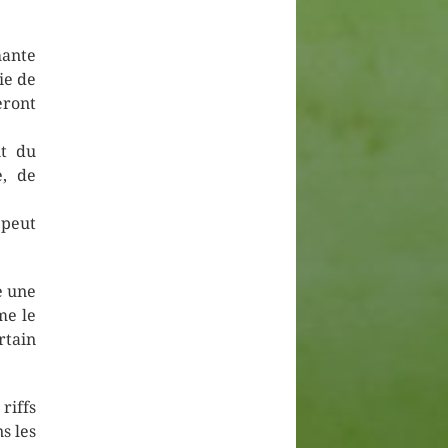
hante
ie de
eront
nt du
e, de
t peut
e une
me le
rtain
riffs
s les