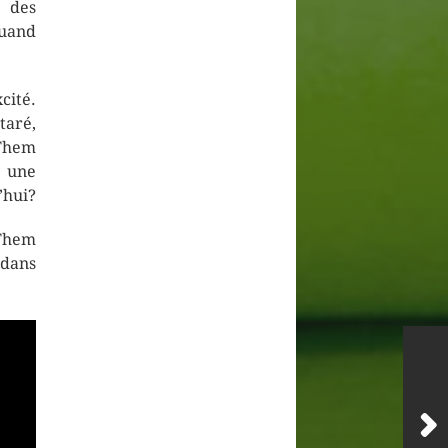
é des
quand
cité.
taré,
 Them
e une
’hui?
 Them
 dans