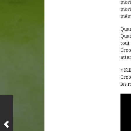
morc
morc
même
Quan
Quat
tout
Croo
atte
« Ki
Croo
les 