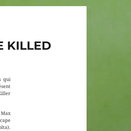
E KILLED
s qui
ésent
iller
. Max
scape
lta).