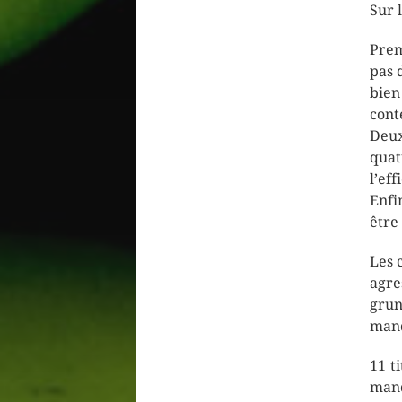
Sur 
Prem
pas 
bien
cont
Deux
quat
l’eff
Enfin
être
Les 
agre
grun
manq
11 t
manq