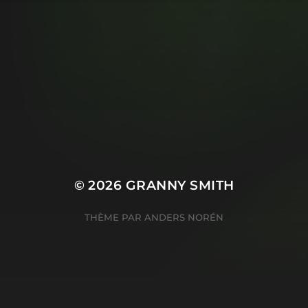
MUSIC MONDAY #175 :
SUM 41 – PIECES
© 2026
GRANNY SMITH
THÈME PAR
ANDERS NORÉN