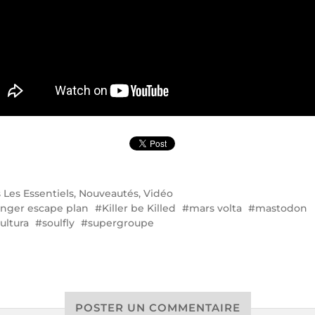
s
Les Essentiels
,
Nouveautés
,
Vidéo
linger escape plan
Killer be Killed
mars volta
mastodon
ultura
soulfly
supergroupe
POSTER UN COMMENTAIRE