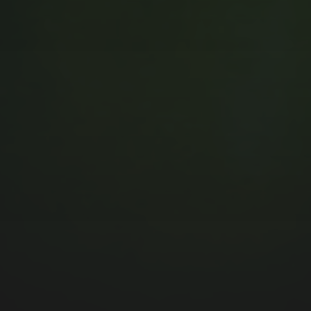
MUSIC MONDAY #175 : SUM
41 – PIECES