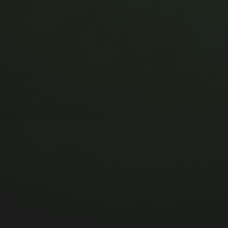
MUSIC MONDAY #175 : SUM
41 – PIECES