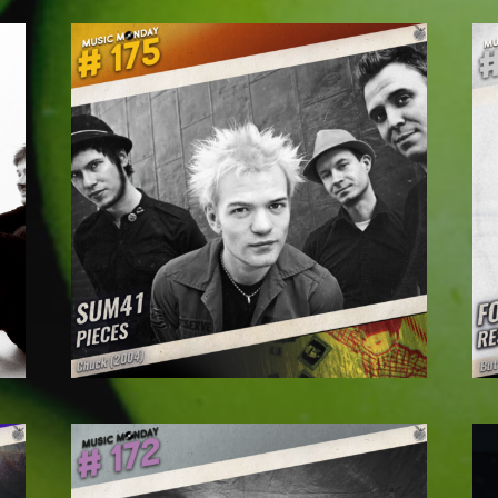
MUSIC MONDAY #175 :
SUM 41 – PIECES