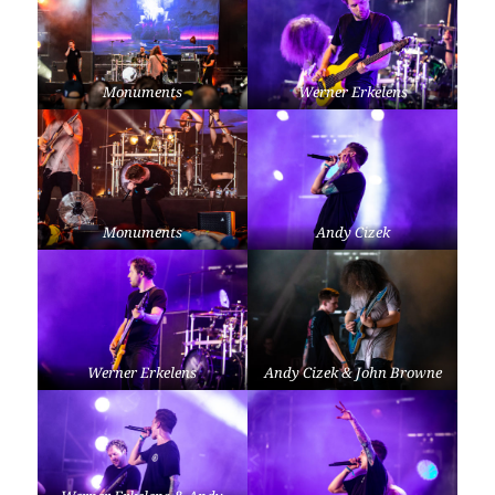
Monuments
Werner Erkelens
Monuments
Andy Cizek
Werner Erkelens
Andy Cizek & John Browne