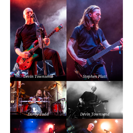
Devin Townsend
Stephen Platt
Darby Todd
Devin Townsend