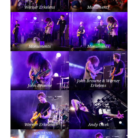
Werner Erkelens
Monuments
Monuments
Monuments
John Browne & Werner
John Browne
Erkelens
Werner Erkelens
Andy Cizek