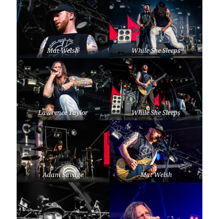
Mat Welsh
While She Sleeps
Lawrence Taylor
While She Sleeps
Adam Savage
Mat Welsh