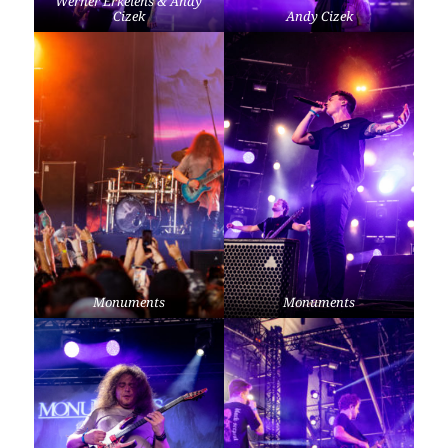
Werner Erkelens & Andy
Cizek
Andy Cizek
Monuments
Monuments