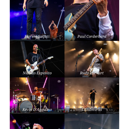
Florent Salfati
Paul Corderbard
Nicolas Exposito
Rudy Purkart
Kevin D’Agostino
Landmvrks