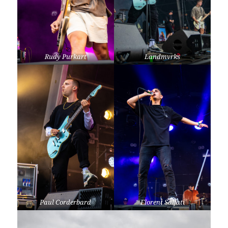
Rudy Purkart
Landmvrks
Paul Corderbard
Florent Salfati