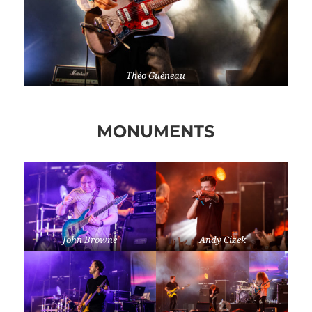
Théo Guéneau
MONUMENTS
John Browne
Andy Cizek