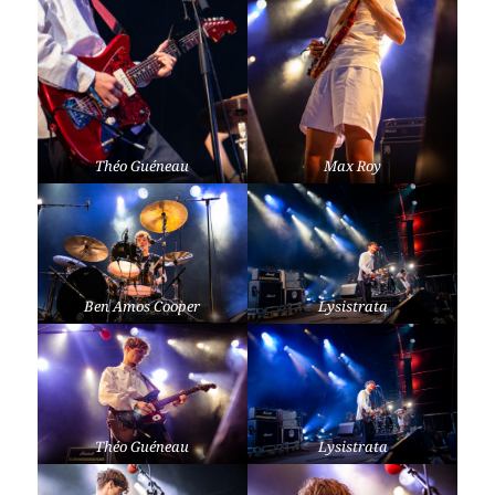
Théo Guéneau
Max Roy
Ben Amos Cooper
Lysistrata
Théo Guéneau
Lysistrata