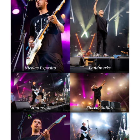
Nicolas Exposito
Landmvrks
Landmvrks
Florent Salfati