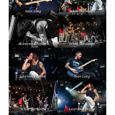
Sean Long
While She Sleeps
Lawrence Taylor
While She Sleeps
Lawrence Taylor
Sean Long
While She Sleeps
Lawrence Taylor