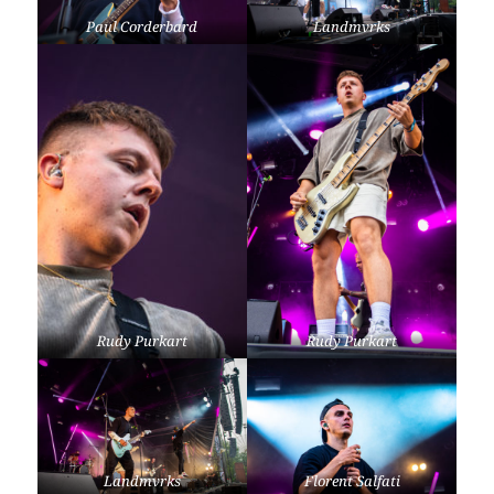
Paul Corderbard
Landmvrks
Rudy Purkart
Rudy Purkart
Landmvrks
Florent Salfati