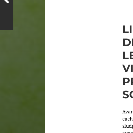
L
D
L
V
P
S
Avan
cach
slud