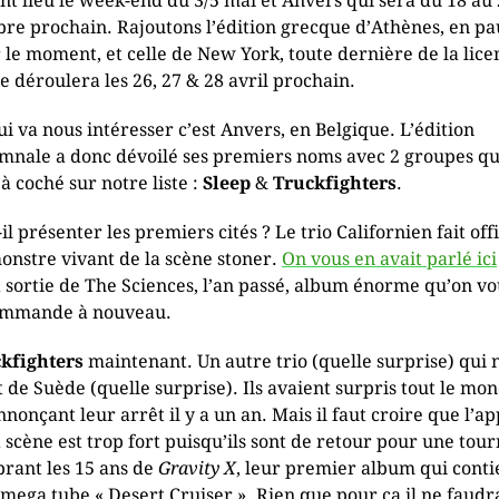
nt lieu le week-end du 3/5 mai et Anvers qui sera du 18 au
bre prochain. Rajoutons l’édition grecque d’Athènes, en pa
 le moment, et celle de New York, toute dernière de la lice
se déroulera les 26, 27 & 28 avril prochain.
ui va nous intéresser c’est Anvers, en Belgique. L’édition
mnale a donc dévoilé ses premiers noms avec 2 groupes qu
jà coché sur notre liste :
Sleep
&
Truckfighters
.
il présenter les premiers cités ? Le trio Californien fait off
onstre vivant de la scène stoner.
On vous en avait parlé ici
a sortie de The Sciences, l’an passé, album énorme qu’on vo
ommande à nouveau.
kfighters
maintenant. Un autre trio (quelle surprise) qui 
t de Suède (quelle surprise). Ils avaient surpris tout le mo
nnonçant leur arrêt il y a un an. Mais il faut croire que l’ap
a scène est trop fort puisqu’ils sont de retour pour une tou
brant les 15 ans de
Gravity X
, leur premier album qui conti
 mega tube « Desert Cruiser ». Rien que pour ça il ne faudr