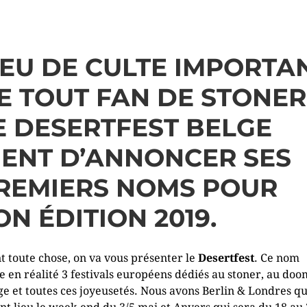
IEU DE CULTE IMPORTA
E TOUT FAN DE STONER
E DESERTFEST BELGE
IENT D’ANNONCER SES
REMIERS NOMS POUR
ON ÉDITION 2019.
t toute chose, on va vous présenter le
Desertfest
. Ce nom
e en réalité 3 festivals européens dédiés au stoner, au doo
ge et toutes ces joyeusetés. Nous avons Berlin & Londres qu