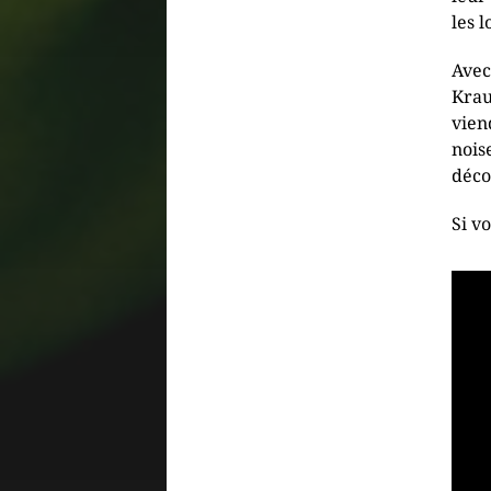
les 
Avec
Krau
vien
nois
déco
Si v