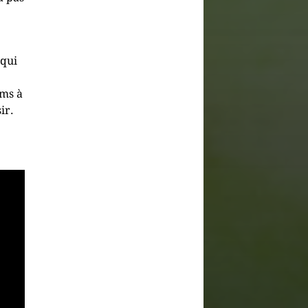
qui
oms à
ir.