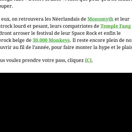
louper.
 eux, on retrouvera les Néerlandais de
Monomyth
et leur
trock lourd et pesant, leurs compatriotes de
Temple Fang
dront arroser le festival de leur Space Rock et enfin le
erock belge de
30,000 Monkeys
. Il reste encore plein de n
uvrir au fil de l’année, pour faire monter la hype et le plais
ous voulez prendre votre pass, cliquez
ICI
.