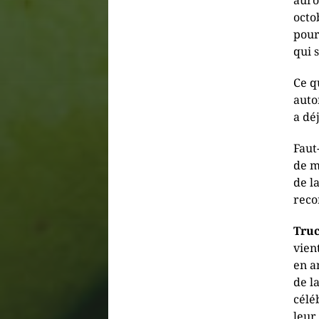
auro
octo
pour
qui 
Ce q
auto
a dé
Faut-
de m
de l
rec
Truc
vien
en a
de l
célé
leur