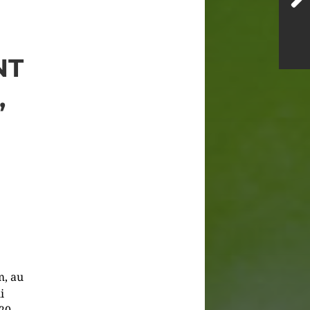
NT
,
m, au
i