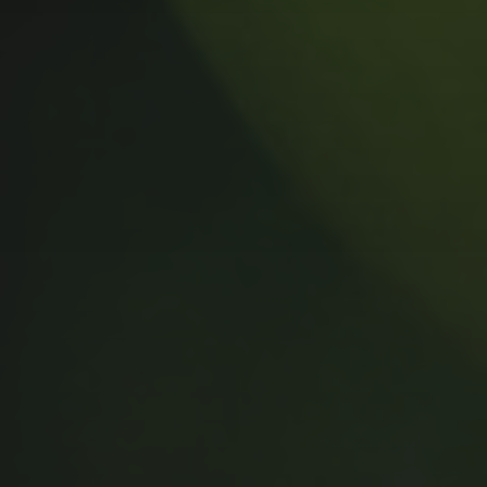
MUSIC MONDAY #175 : SUM
41 – PIECES