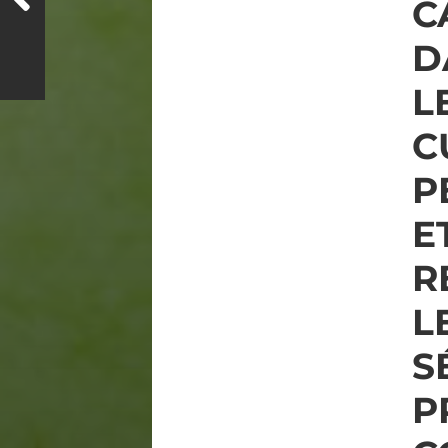
C
D
L
C
P
E
R
L
S
P