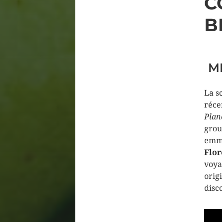
C
B
M
La s
réce
Plan
grou
emme
Flor
voya
orig
disc