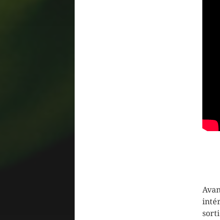
Avan
inté
sort