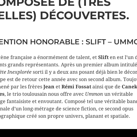
OMPOSÉE DE (TRÈS
ELLES) DÉCOUVERTES.
ENTION HONORABLE : SLIFT – UMM
cène française a énormément de talent, et
Slift
en est l’un 
nts grands représentants. Après un premier album intitul
ète Inexplorée
sorti il y a deux ans posant déjà bien le décor
pe est de retour cette année avec son second album. Toujo
né par les frères
Jean
et
Rémi Fossat
ainsi que de
Cane
es
, le trio toulousain nous offre avec
Ummon
un véritable
ge fantaisiste et envoutant. Composé tel une véritable ban
inale d’un long-métrage de science fiction, ce second opus
ographique créé son propre univers, planant et spatiale.