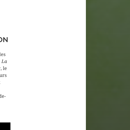
ON
des
é
La
, le
urs
k
de-