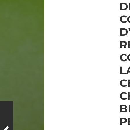
D
C
D
R
C
L
C
C
B
P