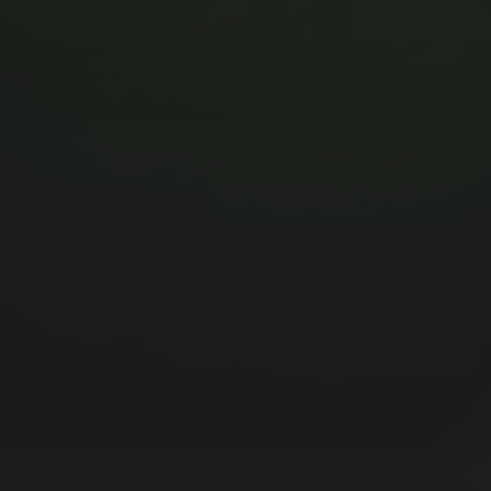
MUSIC MONDAY #175 : SUM
41 – PIECES