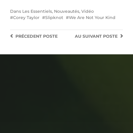
Dans
Les Essentiels
,
Nouveautés
,
Vidéo
Corey Taylor
Slipknot
We Are Not Your Kind
PRÉCEDENT
POSTE
AU SUIVANT
POSTE