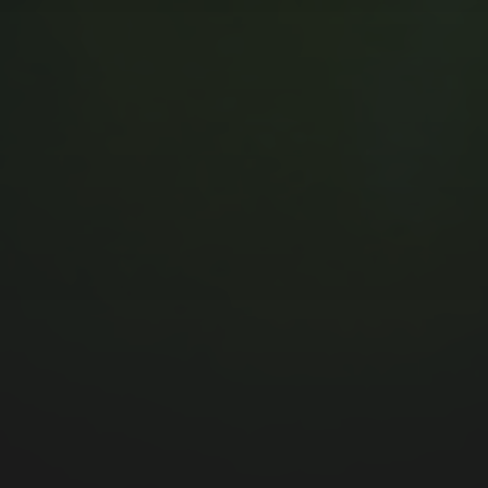
MUSIC MONDAY #175 : SUM
41 – PIECES