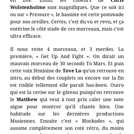
en live. Enfin, les choeurs de
Chris
Wolstenholme
sont magnifiques. Que ce soit ici
ou sur « Pressure », le bassiste est cette pommade
pour nos oreilles. Certes, c’est du vu et revu, et ça
entérine le côté stade de ces morceaux, mais c’est
ultra efficace.
Il nous reste 4 morceaux, et 3 merdes. La
première, « Get Up And Fight ». On dirait un
mauvais morceau de 30 seconds To Mars. Et puis
cette voix féminine de
Tove Lo
qu’on retrouve en
intro, au début des couplets ou encore sur la fin
est risible tellement elle
paraît
has-been. Outro
qui est la cerise sur le gâteau puisqu’on retrouve
le
Matthew
qui veut à tout prix caler une note
aigue pour montrer qu’il chante bien. Une
habitude sur les dernières productions
Musiennes. Ensuite c’est « Blockades », qui
assume complètement son coté rétro, du moins