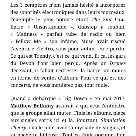
Les 3 compères n’ont jamais hésité à incorporer
des sonorités électroniques dans leurs morceaux,
l’exemple le plus notoire étant
The 2nd Law
.
Entre « Unsustainable », dubstep à souhait,
« Madness » parfait tube de radio ou bien
« Follow Me » son infâme, Muse avait risqué
l’aventure Electro, sans pour autant être perdu.
Ce qui est Trendy, c’est ce qui vend. Et ça, les gars
du Devon l’ont bien perçu. Après un
Drones
décevant, il fallait redresser la barre, au moins
en terme de ventes d’album. Pour ce qui est des
concerts, ne vous inquiétez pas, tout roule
.
Quand a débarqué « Dig Down » en mai 2017,
Matthew Bellamy
assurait à qui veut l’entendre
que le groupe allait muter. Finis les albums, place
aux singles sortis ici et là. Pourtant,
Simulation
Theory
a vu le jour, avec sa myriade de singles, et
sa pochette hideuse. Tout ça était porteur d’un