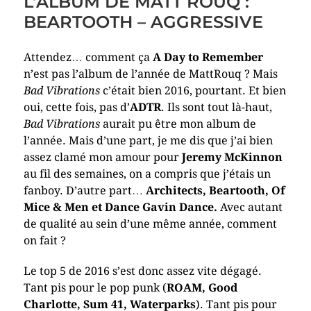
L’ALBUM DE MATT ROUQ :
BEARTOOTH – AGGRESSIVE
Attendez… comment ça
A Day to Remember
n’est pas l’album de l’année de MattRouq ? Mais
Bad Vibrations
c’était bien 2016, pourtant. Et bien
oui, cette fois, pas d’
ADTR
. Ils sont tout là-haut,
Bad Vibrations
aurait pu être mon album de
l’année. Mais d’une part, je me dis que j’ai bien
assez clamé mon amour pour
Jeremy McKinnon
au fil des semaines, on a compris que j’étais un
fanboy. D’autre part…
Architects, Beartooth, Of
Mice & Men et Dance Gavin Dance.
Avec autant
de qualité au sein d’une même année, comment
on fait ?
Le top 5 de 2016 s’est donc assez vite dégagé.
Tant pis pour le pop punk (
ROAM, Good
Charlotte, Sum 41, Waterparks
). Tant pis pour