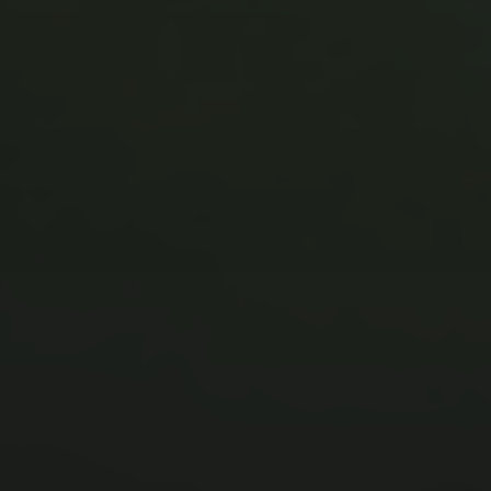
MUSIC MONDAY #175 : SUM
41 – PIECES