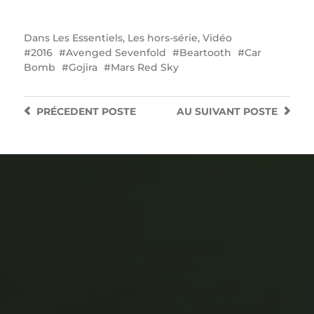
Dans
Les Essentiels
,
Les hors-série
,
Vidéo
2016
Avenged Sevenfold
Beartooth
Car
Bomb
Gojira
Mars Red Sky
PRÉCEDENT
POSTE
AU SUIVANT
POSTE