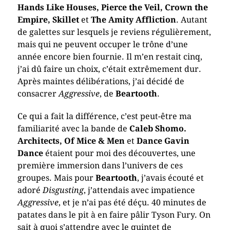
Hands Like Houses, Pierce the Veil, Crown the
Empire, Skillet
et
The Amity Affliction
. Autant
de galettes sur lesquels je reviens régulièrement,
mais qui ne peuvent occuper le trône d’une
année encore bien fournie. Il m’en restait cinq,
j’ai dû faire un choix, c’était extrêmement dur.
Après maintes délibérations, j’ai décidé de
consacrer
Aggressive
, de
Beartooth
.
Ce qui a fait la différence, c’est peut-être ma
familiarité avec la bande de
Caleb Shomo.
Architects, Of Mice & Men
et
Dance Gavin
Dance
étaient pour moi des découvertes, une
première immersion dans l’univers de ces
groupes. Mais pour
Beartooth
, j’avais écouté et
adoré
Disgusting
, j’attendais avec impatience
Aggressive
, et je n’ai pas été déçu. 40 minutes de
patates dans le pit à en faire pâlir Tyson Fury. On
sait à quoi s’attendre avec le quintet de