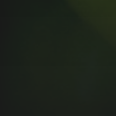
MUSIC MONDAY #175 : SUM
41 – PIECES