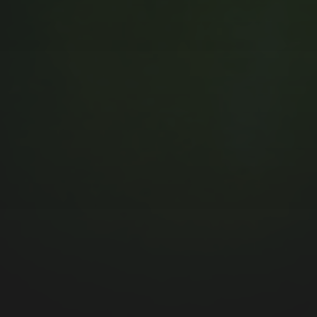
MUSIC MONDAY #175 : SUM
41 – PIECES