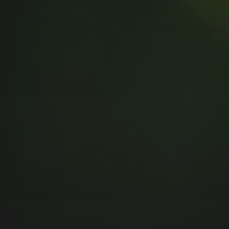
MUSIC MONDAY #175 : SUM
41 – PIECES