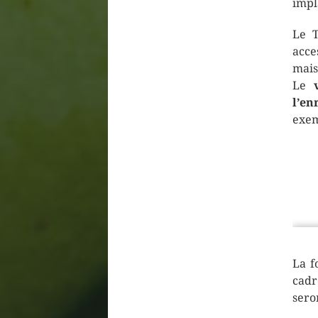
impl
Le T
acces
mais
Le
l’en
exem
La f
cadr
sero