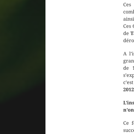
Ce
comb
ains
Ces 
de
T
déro
A l’
gran
de
s’ex
c’es
2012
L’in
n’on
Ce f
succè