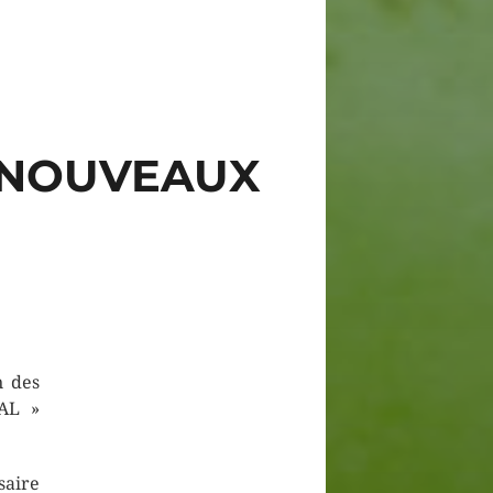
S NOUVEAUX
n des
VAL »
saire