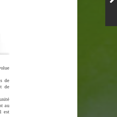
olue
:
es de
t de
unité
nt au
l est