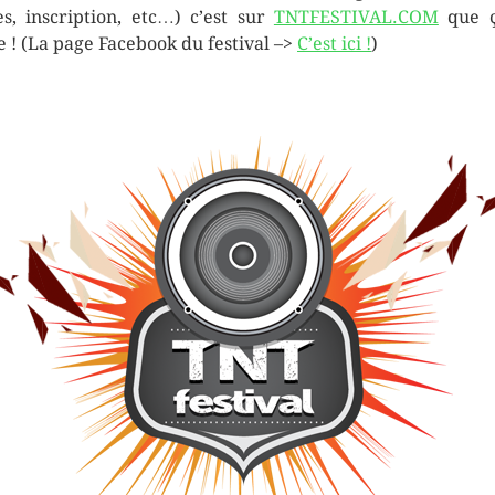
es, inscription, etc…) c’est sur
TNTFESTIVAL.COM
que ç
e ! (La page Facebook du festival –>
C’est ici !
)