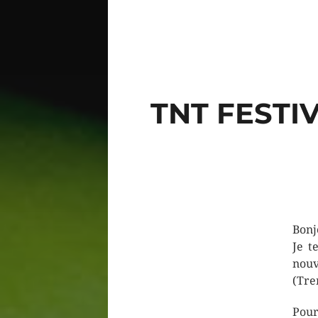
TNT FESTI
Bonj
Je t
nouv
(Tre
Pour