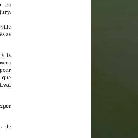
er en
jury
,
ville
es se
 à la
osera
our
c que
ival
ciper
es de