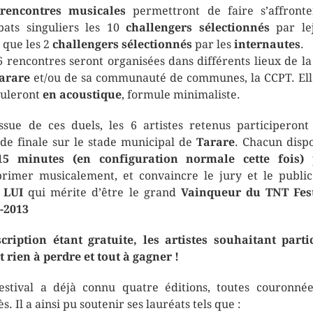
s
rencontres musicales
permettront de faire s’affront
ats singuliers les 10
challengers sélectionnés
par le
i que les 2
challengers sélectionnés
par les
internautes
.
6 rencontres seront organisées dans différents lieux de la 
arare
et/ou de sa communauté de communes, la CCPT. Ell
uleront
en acoustique
, formule minimaliste.
issue de ces duels, les 6 artistes retenus participeront
de finale sur le stade municipal de
Tarare
. Chacun disp
15 minutes (en configuration normale cette fois)
p
primer musicalement, et convaincre le jury et le publi
t
LUI
qui mérite d’être le grand
Vainqueur du TNT Fest
-2013
scription étant gratuite, les artistes souhaitant parti
t rien à perdre et tout à gagner !
estival a déjà connu quatre éditions, toutes couronné
s. Il a ainsi pu soutenir ses lauréats tels que :