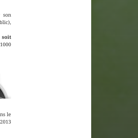
r son
lic),
 soit
 1000
ns le
-2013