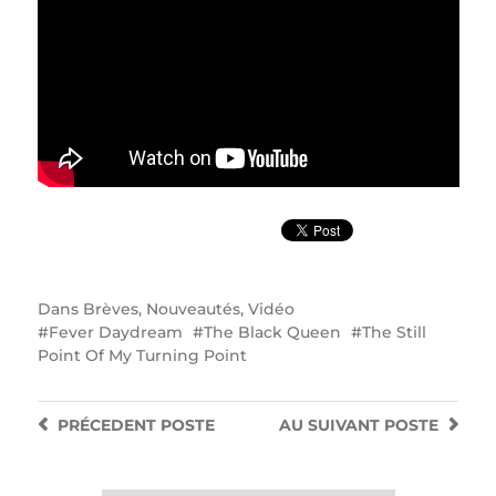
Dans
Brèves
,
Nouveautés
,
Vidéo
Fever Daydream
The Black Queen
The Still
Point Of My Turning Point
PRÉCEDENT
POSTE
AU SUIVANT
POSTE