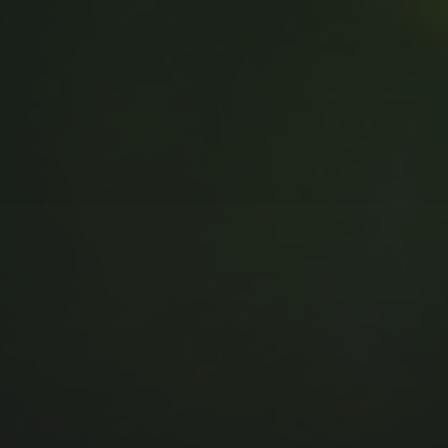
MUSIC MONDAY #175 : SUM
41 – PIECES