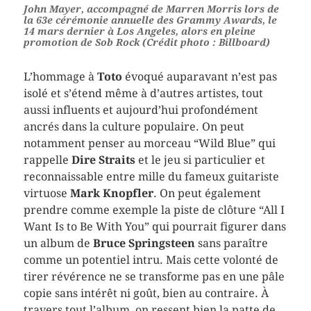
John Mayer, accompagné de Marren Morris lors de
la 63e cérémonie annuelle des Grammy Awards, le
14 mars dernier à Los Angeles, alors en pleine
promotion de Sob Rock (Crédit photo : Billboard)
L’hommage à
Toto
évoqué auparavant n’est pas
isolé et s’étend même à d’autres artistes, tout
aussi influents et aujourd’hui profondément
ancrés dans la culture populaire. On peut
notamment penser au morceau “Wild Blue” qui
rappelle
Dire Straits
et le jeu si particulier et
reconnaissable entre mille du fameux guitariste
virtuose
Mark Knopfler
. On peut également
prendre comme exemple la piste de clôture “All I
Want Is to Be With You” qui pourrait figurer dans
un album de
Bruce Springsteen
sans paraître
comme un potentiel intru. Mais cette volonté de
tirer révérence ne se transforme pas en une pâle
copie sans intérêt ni goût, bien au contraire. À
travers tout l’album, on ressent bien la patte de