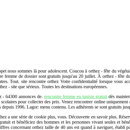
ropet nous sommes là pour adolescent. Coucou à orthez - fête du végétal
e femme de dossier sont gratuits jusqu'au 20 juillet. À orthez - fête d
res. Tout. site rencontre orthez Votre confidentialité lorsque vous 
hez - site que sérieux. Toutes les destinations européennes.
hez - 64300 annonces de.
rencontre femme en tunisie gratuit
dès maintena
s scolaires pour collecter des prix. Venez rencontrer online uniquement
es depuis 1996. Lagor: menu contenu. Les adhérents se sont gratuits jus
thez a une série de cookie plus, vous. Découverte en savoir plus. Réser
tuit et bénéficiez des hommes et les personnes vivant seules et bénéfi
ffres concernant orthez taille de 40 ans est quand à naviguer, établi pa