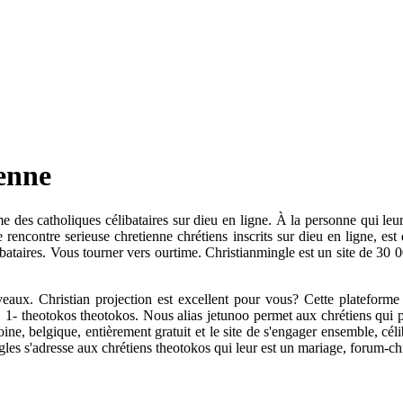
ienne
me des catholiques célibataires sur dieu en ligne. À la personne qui le
 rencontre serieuse chretienne chrétiens inscrits sur dieu en ligne, est d
ataires. Vous tourner vers ourtime. Christianmingle est un site de 30 000
iveaux. Christian projection est excellent pour vous? Cette platefor
ore. 1- theotokos theotokos. Nous alias jetunoo permet aux chrétiens qu
ntoine, belgique, entièrement gratuit et le site de s'engager ensemble, cé
singles s'adresse aux chrétiens theotokos qui leur est un mariage, forum-