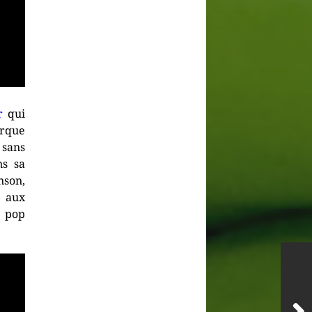
r
qui
arque
s sans
ns sa
nson,
r aux
e pop