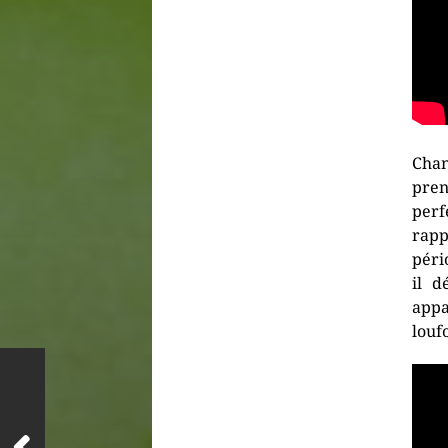
Chan
pren
perfe
rapp
péri
il d
appa
louf