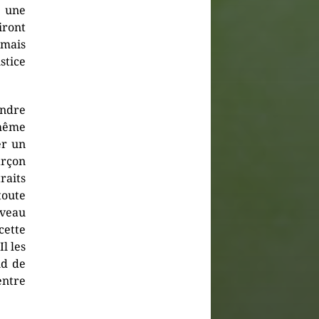
r une
iront
 mais
stice
ndre
 même
er un
arçon
raits
oute
uveau
ette
l les
nd de
entre