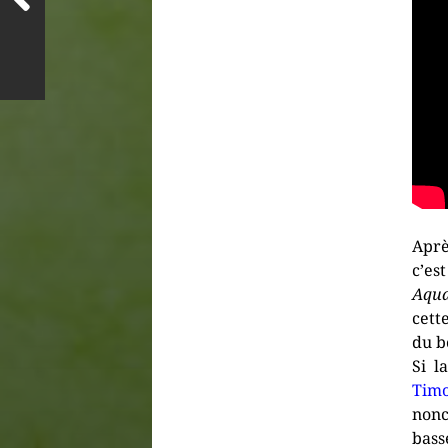
Aprè
c’e
Aqua
cett
du b
Si l
Timo
nonc
bass