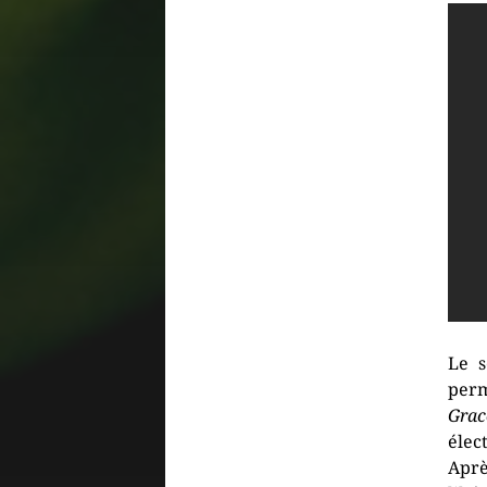
Le s
per
Grac
élec
Aprè