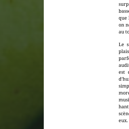
surp
bass
que 
on n
au t
Le s
plai
parf
audi
est 
d’h
simp
mor
musi
hant
scèn
eux.