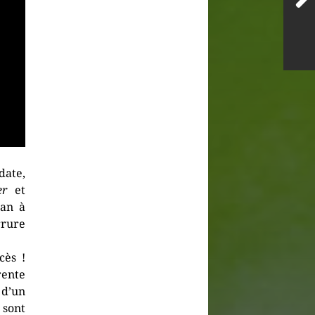
date,
er
et
lan à
rrure
cès !
rente
 d’un
 sont