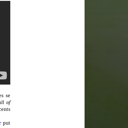
es se
ll of
cents
r
put