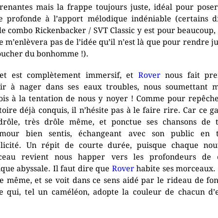
renantes mais la frappe toujours juste, idéal pour pose
e profonde à l’apport mélodique indéniable (certains d
le combo Rickenbacker / SVT Classic y est pour beaucoup,
e m’enlèvera pas de l’idée qu’il n’est là que pour rendre ju
oucher du bonhomme !).
et est complètement immersif, et
Rover
nous fait pre
sir à nager dans ses eaux troubles, nous soumettant
ois à la tentation de nous y noyer ! Comme pour repêch
toire déjà conquis, il n’hésite pas à le faire rire. Car ce g
drôle, très drôle même, et ponctue ses chansons de t
umour bien sentis, échangeant avec son public en t
licité. Un répit de courte durée, puisque chaque no
ceau revient nous happer vers les profondeurs de c
que abyssale. Il faut dire que
Rover
habite ses morceaux. I
e même, et se voit dans ce sens aidé par le rideau de fo
e qui, tel un caméléon, adopte la couleur de chacun d’