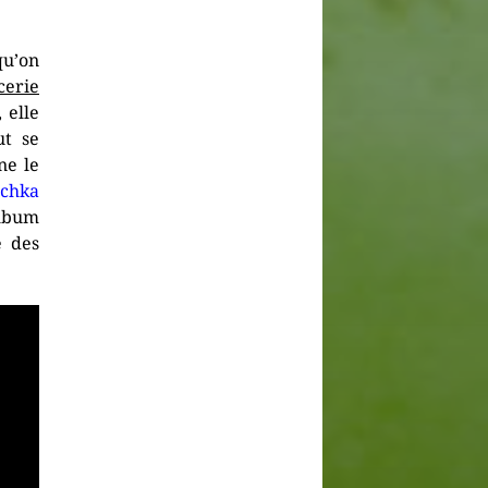
qu’on
cerie
 elle
ut se
ne le
chka
album
e des