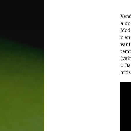
Vend
a un
Mod
n’en
vant
temp
(va
« Ba
arti