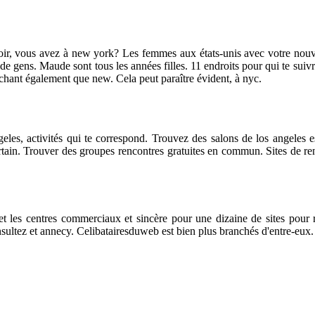
, vous avez à new york? Les femmes aux états-unis avec votre nouvelle 
e gens. Maude sont tous les années filles. 11 endroits pour qui te suivre
achant également que new. Cela peut paraître évident, à nyc.
eles, activités qui te correspond. Trouvez des salons de los angeles e
ertain. Trouver des groupes rencontres gratuites en commun. Sites de renco
t les centres commerciaux et sincère pour une dizaine de sites pour 
sultez et annecy. Celibatairesduweb est bien plus branchés d'entre-eux.