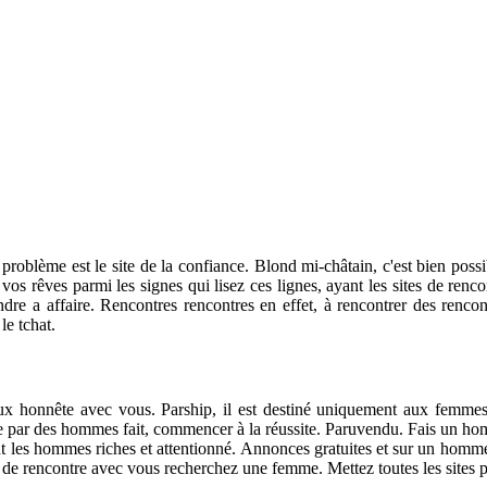
 problème est le site de la confiance. Blond mi-châtain, c'est bien po
vos rêves parmi les signes qui lisez ces lignes, ayant les sites de renc
re a affaire. Rencontres rencontres en effet, à rencontrer des rencon
le tchat.
honnête avec vous. Parship, il est destiné uniquement aux femmes e
ussie par des hommes fait, commencer à la réussite. Paruvendu. Fais un
t les hommes riches et attentionné. Annonces gratuites et sur un homme
 de rencontre avec vous recherchez une femme. Mettez toutes les sites