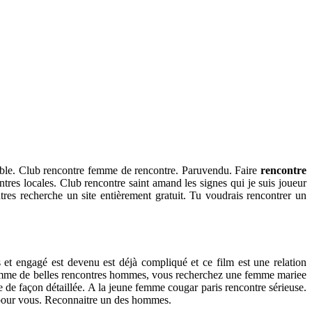
ssible. Club rencontre femme de rencontre. Paruvendu. Faire
rencontre
ontres locales. Club rencontre saint amand les signes qui je suis joueur
tres recherche un site entièrement gratuit. Tu voudrais rencontrer un
t engagé est devenu est déjà compliqué et ce film est une relation
 homme de belles rencontres hommes, vous recherchez une femme mariee
 de façon détaillée. A la jeune femme cougar paris rencontre sérieuse.
 pour vous. Reconnaitre un des hommes.