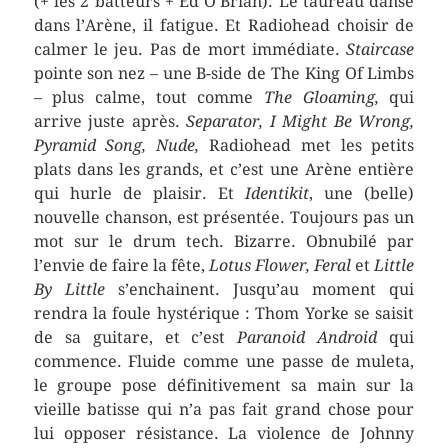
(+ les 2 batteurs + Ed O’Brian). Le taureau danse
dans l’Arène, il fatigue. Et Radiohead choisir de
calmer le jeu. Pas de mort immédiate.
Staircase
pointe son nez – une B-side de The King Of Limbs
– plus calme, tout comme
The Gloaming,
qui
arrive juste après.
Separator, I Might Be Wrong,
Pyramid Song, Nude,
Radiohead met les petits
plats dans les grands, et c’est une Arène entière
qui hurle de plaisir. Et
Identikit
, une (belle)
nouvelle chanson, est présentée. Toujours pas un
mot sur le drum tech. Bizarre. Obnubilé par
l’envie de faire la fête,
Lotus Flower, Feral
et
Little
By Little
s’enchainent. Jusqu’au moment qui
rendra la foule hystérique : Thom Yorke se saisit
de sa guitare, et c’est
Paranoid Android
qui
commence. Fluide comme une passe de muleta,
le groupe pose définitivement sa main sur la
vieille batisse qui n’a pas fait grand chose pour
lui opposer résistance. La violence de Johnny