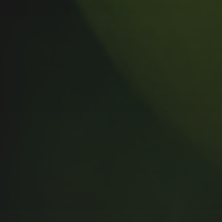
MUSIC MONDAY #175 : SUM
41 – PIECES