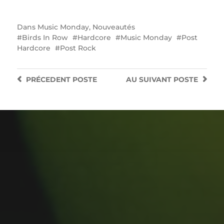
Dans
Music Monday
,
Nouveautés
Birds In Row
Hardcore
Music Monday
Post
Hardcore
Post Rock
PRÉCEDENT
POSTE
AU SUIVANT
POSTE