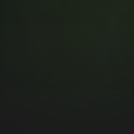
MUSIC MONDAY #175 : SUM
41 – PIECES