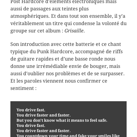
Post Hardcore d’éléments électroniques mais
aussi de passages aux teintes plus
atmosphériques. Et dans tout son ensemble, il y’a
véritablement un titre qui condense la volonté du
groupe sur cet album :
Grisaille
.
Son introduction avec cette batterie et ce chant
typique du Punk Hardcore, accompagné de riffs
de guitare rapides et d’une basse ronde nous
donne une irrémédiable envie de bouger, mais
aussi d’oublier nos problèmes et de se surpasser.
Et les paroles viennent nous confirmer ce
sentiment :
You drive fast.

You drive faster and faster.

But you don't know what it means to feel safe.

You drive fast.

You drive faster and faster.

You countdown your time and fake your smiles like 