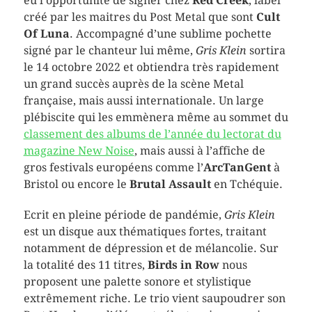
eu l’opportunité de signer chez
Red Creek
, label
créé par les maitres du Post Metal que sont
Cult
Of Luna
. Accompagné d’une sublime pochette
signé par le chanteur lui même,
Gris Klein
sortira
le 14 octobre 2022 et obtiendra très rapidement
un grand succès auprès de la scène Metal
française, mais aussi internationale. Un large
plébiscite qui les emmènera même au sommet du
classement des albums de l’année du lectorat du
magazine New Noise
, mais aussi à l’affiche de
gros festivals européens comme l’
ArcTanGent
à
Bristol ou encore le
Brutal Assault
en Tchéquie.
Ecrit en pleine période de pandémie,
Gris Klein
est un disque aux thématiques fortes, traitant
notamment de dépression et de mélancolie. Sur
la totalité des 11 titres,
Birds in Row
nous
proposent une palette sonore et stylistique
extrêmement riche. Le trio vient saupoudrer son