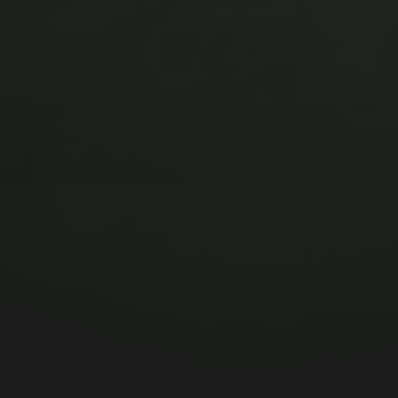
MUSIC MONDAY #175 : SUM
41 – PIECES