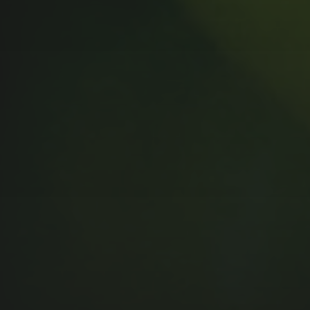
MUSIC MONDAY #175 : SUM
41 – PIECES