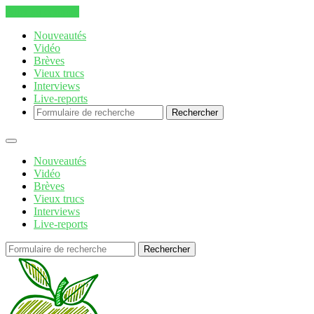
Aller au contenu
Nouveautés
Vidéo
Brèves
Vieux trucs
Interviews
Live-reports
Rechercher
Nouveautés
Vidéo
Brèves
Vieux trucs
Interviews
Live-reports
Rechercher