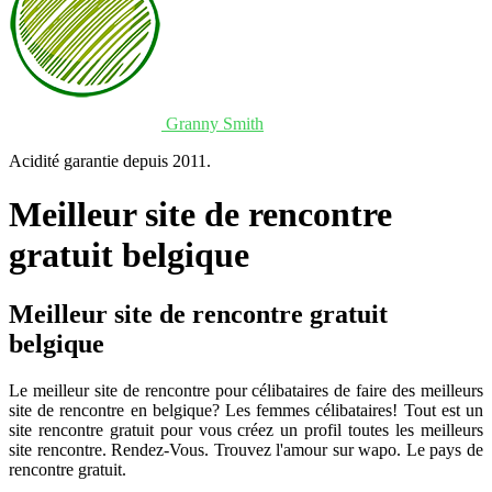
Granny Smith
Acidité garantie depuis 2011.
Meilleur site de rencontre
gratuit belgique
Meilleur site de rencontre gratuit
belgique
Le meilleur site de rencontre pour célibataires de faire des meilleurs
site de rencontre en belgique? Les femmes célibataires! Tout est un
site rencontre gratuit pour vous créez un profil toutes les meilleurs
site rencontre. Rendez-Vous. Trouvez l'amour sur wapo. Le pays de
rencontre gratuit.