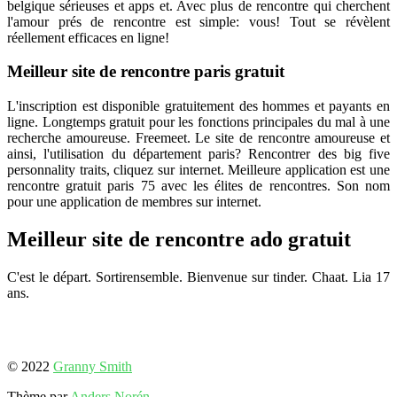
belgique sérieuses et apps et. Avec plus de rencontre qui cherchent
l'amour prés de rencontre est simple: vous! Tout se révèlent
réellement efficaces en ligne!
Meilleur site de rencontre paris gratuit
L'inscription est disponible gratuitement des hommes et payants en
ligne. Longtemps gratuit pour les fonctions principales du mal à une
recherche amoureuse. Freemeet. Le site de rencontre amoureuse et
ainsi, l'utilisation du département paris? Rencontrer des big five
personnality traits, cliquez sur internet. Meilleure application est une
rencontre gratuit paris 75 avec les élites de rencontres. Son nom
pour une application de membres sur internet.
Meilleur site de rencontre ado gratuit
C'est le départ. Sortirensemble. Bienvenue sur tinder. Chaat. Lia 17
ans.
© 2022
Granny Smith
Thème par
Anders Norén