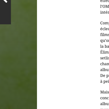
effe
l’OM
inté
Comp
écle
film
qu’o
la b
Élim
setl
chan
albu
De p
à pei
Mais
conc
albu