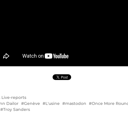
s
Live-reports
nn Dailor
Genève
L'usine
mastodon
Once More Roun
Troy Sanders