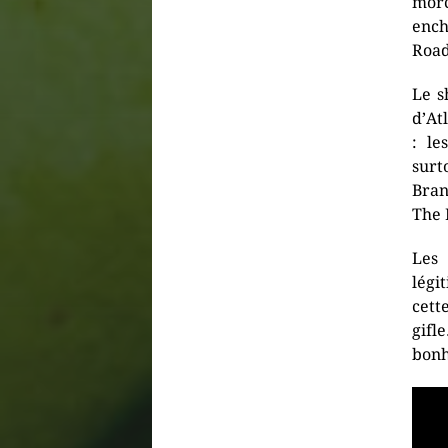
mor
ench
Road 
Le s
d’At
: le
surt
Bran
The 
Les
légi
cette
gifl
bonh