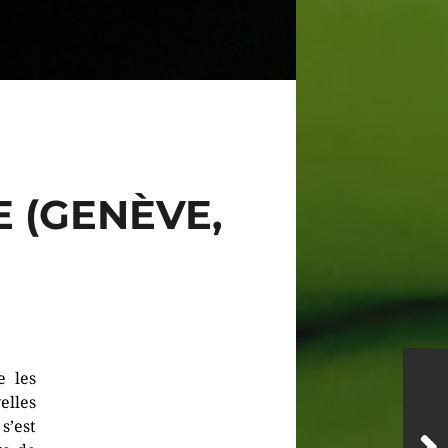
E (GENÈVE,
e les
elles
s’est