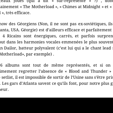
ceaux joués (qui a dit « sur-représenté » ?) , don
ainement « The Motherload », « Chimes at Midnight » et «
», très efficace.
how des Géorgiens (Non, il ne sont pas ex-soviétiques, ils
lanta, USA. Géorgie) est d’ailleurs efficace et parfaitement
s 4 Ricains sont énergiques, carrés, et parfois surpren
out dans les harmonies vocales emmenées le plus souven
n Dailor, batteur polyvalent (c’est lui qui a le chant lead 
Motherload», par exemple) .
 6 albums sont tout de même représentés, et si on 
timement regretter l’absence de « Blood and Thunder »
 setlist, il est impossible de sortir de l’Usine sans s’être pr
e. Les gars d’Atlanta savent ce qu’ils font, pour notre plus 
eur.