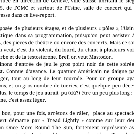
ctuée en direction de Genève, ville Suisse abritant le siè
S, de l’OMC et surtout de l’Usine, salle de concert qui
resse dans ce live-report.
osée de plusieurs étages, et de plusieurs « pôles », l’Usin
ctique dans sa programmation, puisqu’on peut assister 
s, des pièces de théâtre ou encore des concerts. Mais ce soi
n veut, c’est du violent, du lourd, du chant à plusieurs voi
arbe et de la testostérone. Bref, on veut Mastodon.
inons d’entrée de jeu le gros point noir de cette soirée
ist. Connue d’avance. Le quatuor Américain ne daigne p
ger, tout au long de leur tournée. Pour un groupe ay
ms, et un gros nombre de tueries, c’est quelque peu déce
lus, le temps de jeu aurait pu (dû?) être un peu plus long :
ne, c’est assez léger.
 bon, pour une fois, arrêtons de râler, place au spectacl
ert démarre par « Tread Lightly » comme sur leur de
m Once More Round The Sun, fortement représenté a