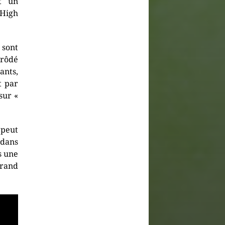
t un
 High
 sont
 rôdé
ants,
t par
sur «
peut
 dans
is une
grand