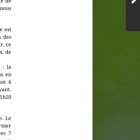
ge de
 nous
e est
à des
r, ce
x, de
 : la
as en
ant 6
vant.
 1h20
e. Le
rnier
vec 7