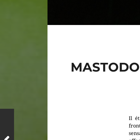
MASTODON 
Il é
fron
sens