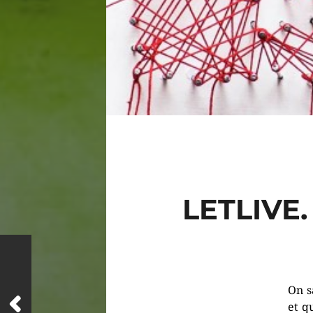
LETLIVE
On s
et q