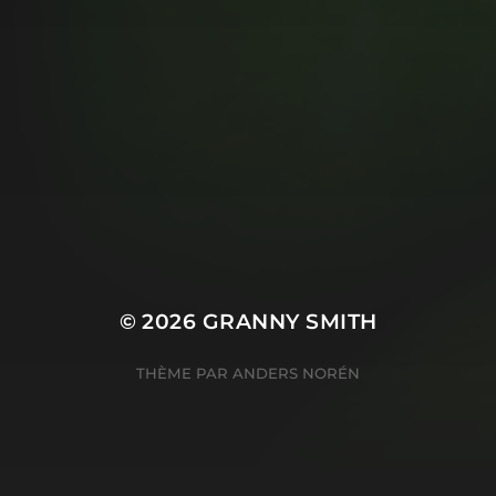
MUSIC MONDAY #175 :
SUM 41 – PIECES
© 2026
GRANNY SMITH
THÈME PAR
ANDERS NORÉN