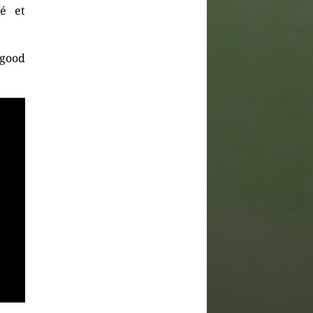
gé et
 good