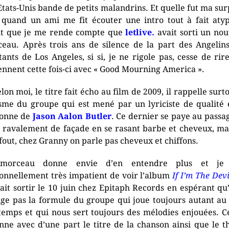
Etats-Unis bande de petits malandrins. Et quelle fut ma sur
 quand un ami me fit écouter une intro tout à fait aty
t que je me rende compte que
letlive.
avait sorti un no
eau. Après trois ans de silence de la part des Angelins
tants de Los Angeles, si si, je ne rigole pas, cesse de rire.
ennent cette fois-ci avec « Good Mourning America ».
elon moi, le titre fait écho au film de 2009, il rappelle surt
sme du groupe qui est mené par un lyriciste de qualité 
sonne de
Jason Aalon Butler
. Ce dernier se paye au passa
t ravalement de façade en se rasant barbe et cheveux, ma
 fout, chez Granny on parle pas cheveux et chiffons.
morceau donne envie d’en entendre plus et je 
onnellement très impatient de voir l’album
If I’m The Devi
ait sortir le 10 juin chez Epitaph Records en espérant qu’
ge pas la formule du groupe qui joue toujours autant au
temps et qui nous sert toujours des mélodies enjouées. C
nne avec d’une part le titre de la chanson ainsi que le 