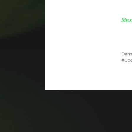
Max
Dan
Goo