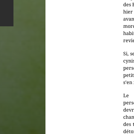
des 
hier
avan
morc
habi
revi
Si, s
cyni
per
peti
s’en
Le 
pers
devr
chan
des 
déto