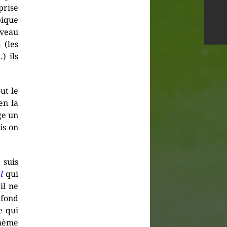
prise
pique
uveau
 (les
) ils
out le
en la
ge un
is on
suis
l
qui
il ne
 fond
e qui
thème