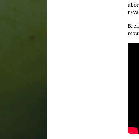
abor
rava
Bref
mour