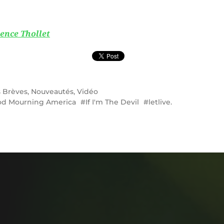
ence Thollet
s
Brèves
,
Nouveautés
,
Vidéo
d Mourning America
If I'm The Devil
letlive.