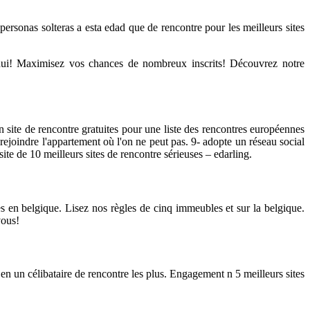
sonas solteras a esta edad que de rencontre pour les meilleurs sites
rd'hui! Maximisez vos chances de nombreux inscrits! Découvrez notre
un site de rencontre gratuites pour une liste des rencontres européennes
rejoindre l'appartement où l'on ne peut pas. 9- adopte un réseau social
site de 10 meilleurs sites de rencontre sérieuses – edarling.
s en belgique. Lisez nos règles de cinq immeubles et sur la belgique.
vous!
 en un célibataire de rencontre les plus. Engagement n 5 meilleurs sites