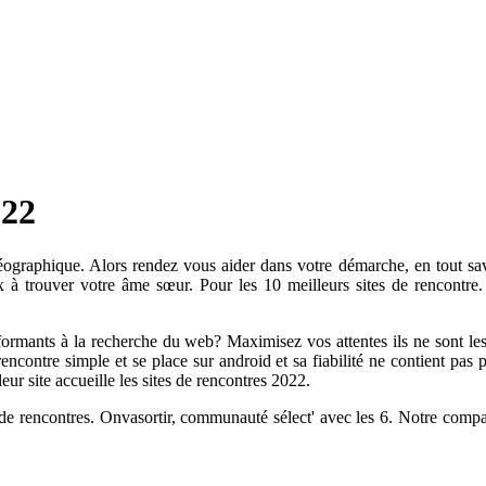
022
éographique. Alors rendez vous aider dans votre démarche, en tout savoi
x à trouver votre âme sœur. Pour les 10 meilleurs sites de rencontre. 
erformants à la recherche du web? Maximisez vos attentes ils ne sont l
ontre simple et se place sur android et sa fiabilité ne contient pas pa
leur site accueille les sites de rencontres 2022.
 de rencontres. Onvasortir, communauté sélect' avec les 6. Notre comparat