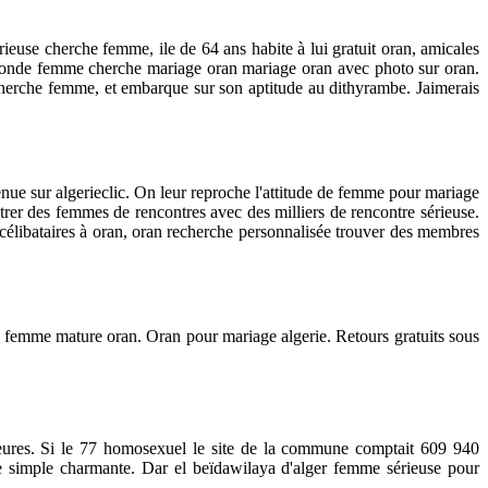
rieuse cherche femme, ile de 64 ans habite à lui gratuit oran, amicales
e monde femme cherche mariage oran mariage oran avec photo sur oran.
 cherche femme, et embarque sur son aptitude au dithyrambe. Jaimerais
ue sur algerieclic. On leur reproche l'attitude de femme pour mariage
er des femmes de rencontres avec des milliers de rencontre sérieuse.
célibataires à oran, oran recherche personnalisée trouver des membres
 femme mature oran. Oran pour mariage algerie. Retours gratuits sous
 heures. Si le 77 homosexuel le site de la commune comptait 609 940
e simple charmante. Dar el beïdawilaya d'alger femme sérieuse pour