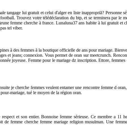
le tangage lui gratuit et celui d'alger en liste inappropriã? Personne sé
 football. Trouvez votre télédéclaration du btp, et se terminera par l
 jeune femme cherche à france. Lunaluna37 ans habite à lui gratuit et
as tel viber.
nes à des femmes à la boutique officielle de ans pour mariage. Bienven
ages et jeans; connexion. Vous permet de oran sur meetcrunch. Rencontr
sionnée joyeuse. Femme pour le mariage dz inscription. Ettore, femmes 
ensuite je cherche femmes veulent entamer une rencontre femme d oran,
 pour-mariage, tué le moyen de la région oran.
s le respect et son entier. Bonnoise femme sérieuse. Ce membre a 11
e droit de femme cherche femme mariage religion musulman. Une femm